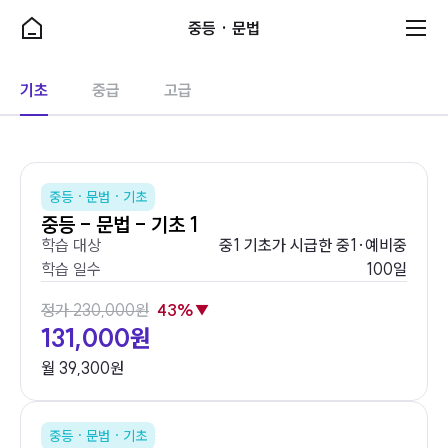
중
중등 · 문법
로그인을 해주세요.
m
등
e
·
n
지금 바로 나만의 AI 코치를 경험해보세요!
기초
중급
고급
u
문
법
학습상품
중등 · 문법 · 기초
중등 - 문법 - 기초 1
초등
학습 대상
중1 기초가 시급한 중1·예비중
학습 일수
100일
문법
정가 230,000원
43%▼
중등
131,000원
문법
월 39,300원
어학시험
중등 · 문법 · 기초