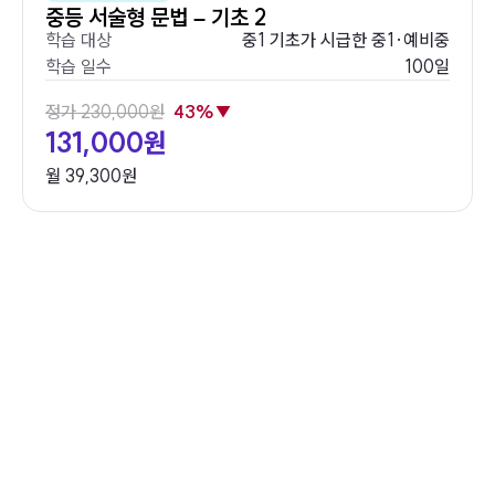
중등 서술형 문법 – 기초 2
TOEIC
학습 대상
중1 기초가 시급한 중1·예비중
학습 일수
100일
성인 영어
정가 230,000원
43%▼
문법
131,000원
월 39,300원
고객센터