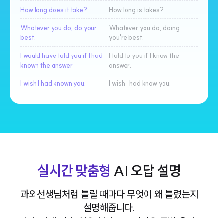
How long does it take?
How long is takes?
Whatever you do, do your
Whatever you do, doing
best.
you're best.
I would have told you if I had
I told to you if I know the
known the answer.
answer.
I wish I had known you.
I wish I had know you.
실시간 맞춤형
AI 오답 설명
과외선생님처럼 틀릴 때마다 무엇이 왜 틀렸는지
설명해줍니다.