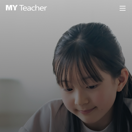
M
로그인을 해주세요.
m
Y
e
T
n
지금 바로 나만의 AI 코치를 경험해보세요!
u
e
a
c
학습상품
h
e
r
초등
문법
중등
문법
어학시험