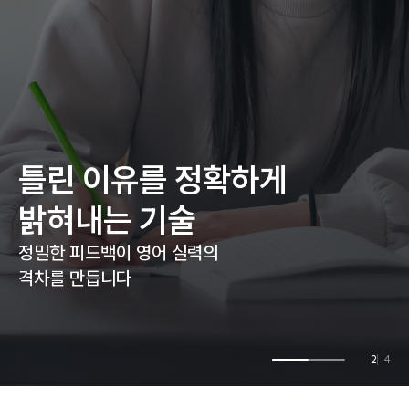
TOEIC
성인 영어
문법
고객센터
틀린 이유를 정확하게
밝혀내는 기술
정밀한 피드백이 영어 실력의
격차를 만듭니다
3
4