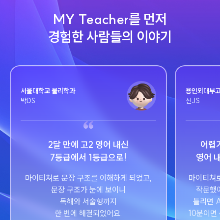
MY Teacher를 먼저
경험한 사람들의 이야기
서울대학교 물리학과
용인외대부고
박DS
신JS
2달 만에 고2 영어 내신
어렵
7등급에서 1등급으로!
영어 내
마이티쳐로 문장 구조를 이해하게 되었고,
마이티쳐로 
문장 구조가 눈에 보이니
작문했어
독해와 서술형까지
틀리면 
한 번에 해결되었어요.
10분이면