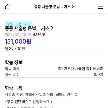
중
중등 서술형 문법 – 기초 2
로그인을 해주세요.
m
등
e
서
n
지금 바로 나만의 AI 코치를 경험해보세요!
u
술
중등 · 문법 · 기초
중등 서술형 문법 – 기초 2
형
정가 230,000원
43%▼
문
학습상품
131,000원
법
–
월 39,300원
기
초등
초
학습 정보
2
문법
학습 대상
중1 기초가 시급한 중1·예비중
학습 일수
100일
중등
학습 내용
문법
[학습 환경] 태블릿·PC 최적화 (모바일 권장 X)
무료 진단테스트 신청하세요:)
어학시험