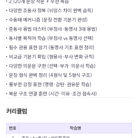
2,120개 문장 작문 + 무한 복습
TOEIC
다양한 조동사 정복 (뉘앙스 차이 완벽 습득)
수동태 메커니즘 (문장 전환 기본기 완성)
성인 영어
준동사 용법 마스터 (부정사·동명사 3대 용법)
문법
동사별 목적어 학습 (부정사 vs 동명사 선택)
필수 관용 표현 암기 (동명사 기초 표현 정리)
고객센터
비교급 기본기 확립 (형용사·부사 변화 규칙)
다양한 의문문 구현 (선택·부가·의문사 학습)
문장 형식 완벽 정리 (4형식 및 5형식 구조)
풍부한 감정 표현 (명령·감탄·권유문 학습)
복문 구조 연결 훈련 (시간·이유·조건 접속사)
커리큘럼
번호
학습명