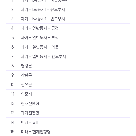
1
과거 - be동사1 - 비인칭주어
2
과거 - be동사1 - 유도부사
3
과거 - be동사1 - 빈도부사
4
과거 - 일반동사 - 긍정
5
과거 - 일반동사 - 부정
6
과거 - 일반동사 - 의문
7
과거 - 일반동사 - 빈도부사
8
명령문
9
감탄문
10
권유문
11
의문사
12
현재진행형
13
과거진행형
14
미래 - will
15
미래 - 현재진행형